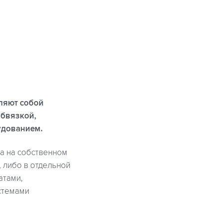
ляют собой
обвязкой,
удованием.
а на собственном
 либо в отдельной
атами,
стемами