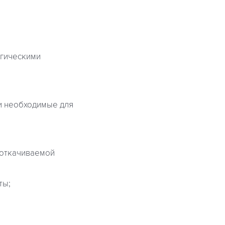
огическими
и необходимые для
 откачиваемой
ты;