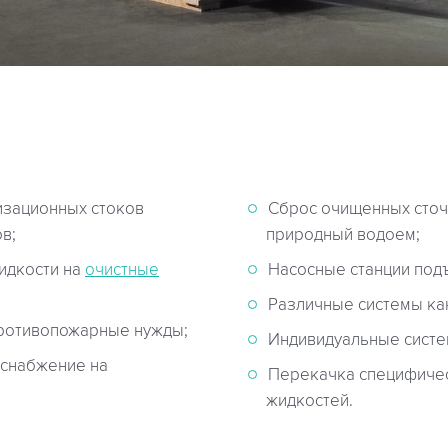
изационных стоков
Сброс очищенных сточ
в;
природный водоем;
идкости на
очистные
Насосные станции под
Различные системы ка
противопожарные нужды;
Индивидуальные систе
оснабжение на
Перекачка специфичес
жидкостей.