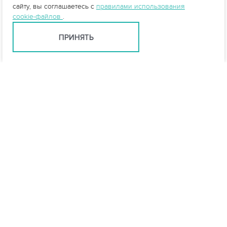
сайту, вы соглашаетесь с
правилами использования
cookie-файлов
.
ПРИНЯТЬ
Ярославль +7 (4852) 59-35-53
yar@vo-da.ru
Мессенджеры