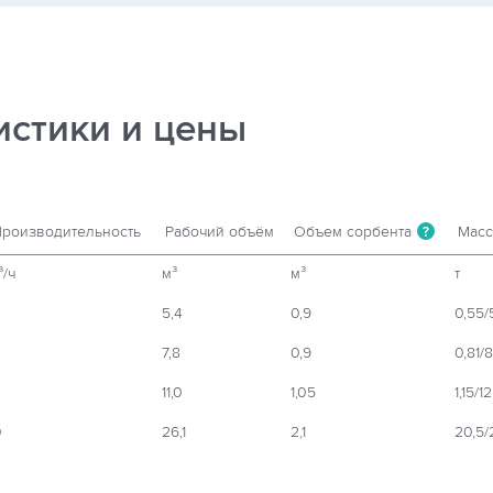
истики и цены
роизводительность
Рабочий объём
Объем сорбента
Масс
?
³/ч
м³
м³
т
5,4
0,9
0,55/
7,8
0,9
0,81/8
11,0
1,05
1,15/12
0
26,1
2,1
20,5/