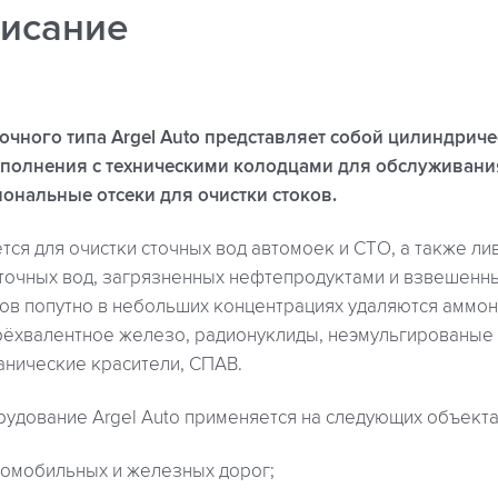
исание
чного типа Argel Auto представляет собой цилиндрич
полнения с техническими колодцами для обслуживания
ональные отсеки для очистки стоков.
тся для очистки сточных вод автомоек и СТО, а также ли
точных вод, загрязненных нефтепродуктами и взвешенн
ков попутно в небольших концентрациях удаляются аммон
рёхвалентное железо, радионуклиды, неэмульгированые
анические красители, СПАВ.
рудование Argel Auto применяется на следующих объекта
томобильных и железных дорог;