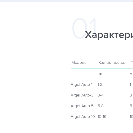
Характер
Модель
Кол-во постов
П
шт
м
Argel Auto-1
1-2
1
Argel Auto-3
3-4
3
Argel Auto-5
5-8
5
Argel Auto-10
10-16
1