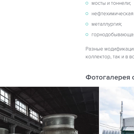
мосты и тоннели;
нефтехимическая
металлургия;
горнодобывающая
Разные модификации
коллектор, так и в 
Фотогалерея 