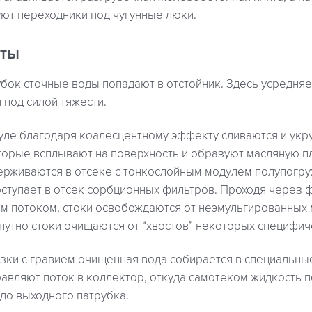
ют переходники под чугунные люки.
оты
бок сточные воды попадают в отстойник. Здесь усредняе
под силой тяжести.
уле благодаря коалесцентному эффекту сливаются и укр
торые всплывают на поверхность и образуют масляную п
рживаются в отсеке с тонкослойным модулем полупогру
оступает в отсек сорбционных фильтров. Проходя через
м потоком, стоки освобождаются от неэмульгированных 
путно стоки очищаются от “хвостов” некоторых специфич
узки с гравием очищенная вода собирается в специальн
авляют поток в коллектор, откуда самотеком жидкость 
до выходного патрубка.