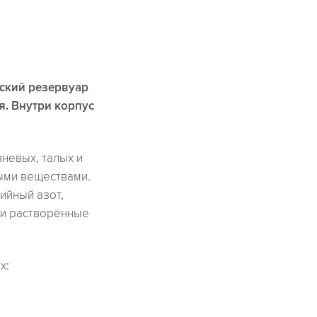
еский резервуар
. Внутри корпус
вневых, талых и
ыми веществами.
ийный азот,
 и растворённые
х: