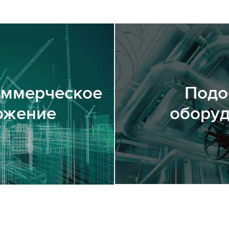
оммерческое
Подо
ожение
обору