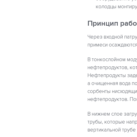
колодцы монтиру
Принцип раб
Через входной патру
примеси осаждаются 
В тонкослойном мод
нефтепродуктов, ко
Нефтепродукты заде
а очищенная вода п
сорбенты нисходящи
нефтепродуктов. По
В нижнем слое загр
трубы, которые напр
вертикальной трубе 