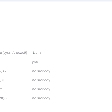
а (сухая/с водой)
Цена
руб
5,95
по запросу
,61
по запросу
,15
по запросу
28,15
по запросу