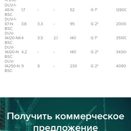
DUV-1-
48-N
1,7
-
-
52
G 1"
128000
BSC
DUV-1-
87-N
3,6
3,3
-
95
G 2"
20000
BSC
DUV-
1А120-NK
4
3,5
2,1
140
G 1"
351000
BSC
DUV-
1А120-N
4,2
-
-
140
G 2"
343000
BSC
DUV-
1А250-N
9
8
-
230
G 2"
40800
BSC
Получить коммерческое
предложение