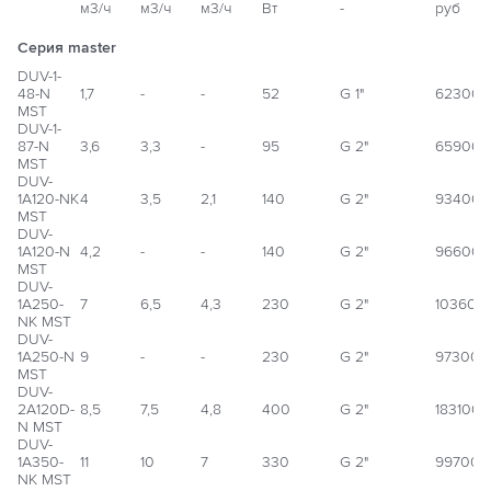
м3/ч
м3/ч
м3/ч
Вт
-
руб
Серия master
DUV-1-
48-N
1,7
-
-
52
G 1"
623000
MST
DUV-1-
87-N
3,6
3,3
-
95
G 2"
659000
MST
DUV-
1А120-NK
4
3,5
2,1
140
G 2"
934000
MST
DUV-
1А120-N
4,2
-
-
140
G 2"
966000
MST
DUV-
1А250-
7
6,5
4,3
230
G 2"
103600
NK MST
DUV-
1А250-N
9
-
-
230
G 2"
973000
MST
DUV-
2A120D-
8,5
7,5
4,8
400
G 2"
1831000
N MST
DUV-
1А350-
11
10
7
330
G 2"
997000
NK MST