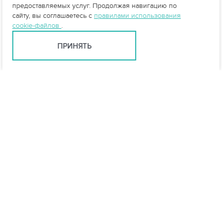
предоставляемых услуг. Продолжая навигацию по
сайту, вы соглашаетесь с
правилами использования
cookie-файлов
.
ПРИНЯТЬ
Ярославль +7 (4852) 59-35-53
yar@vo-da.ru
Мессенджеры