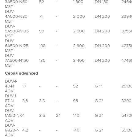
3А500-N
60
52
-
1 600
DN 150
246400
MST
DUV-
4А500-N
80
71
-
2 000
DN 200
339400
MST
DUV-
5А500-N
105
90
-
2 500
DN 200
375600
MST
DUV-
6А500-N
125
108
-
2 900
DN 200
427500
MST
DUV-
7А500-N
150
130
-
3 400
DN 200
474600
MST
Серия advanced
DUV-1-
48-N
1,7
-
-
52
G 1"
291000
ADV
DUV-1-
87-N
3,6
3,3
-
95
G 2"
329000
ADV
DUV-
1А120-NK
4
3,5
2,1
140
G 2"
547000
ADV
DUV-
1А120-N
4,2
-
-
140
G 2"
551000
ADV