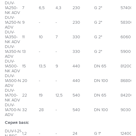
DUV-
1А250-
7
6,5
4,3
230
G 2"
574000
NK ADV
DUV-
1А250-N
9
-
-
230
G 2"
583000
ADV
DUV-
1А350-
11
10
7
330
G 2"
60600
NK ADV
DUV-
1А350-N
13
-
-
330
G 2"
59000
ADV
DUV-
1А500-
15
13,5
9
440
DN 65
812000
NK ADV
DUV-
1А500-N
20
-
-
440
DN 100
868000
ADV
DUV-
1А700-
22
19
12,5
540
DN 65
842000
NK ADV
DUV-
1А700-N
32
28
-
540
DN 100
90300
ADV
Серия basic
DUV-1-21-
1,2
-
-
24
G 1"
124000
N BSC