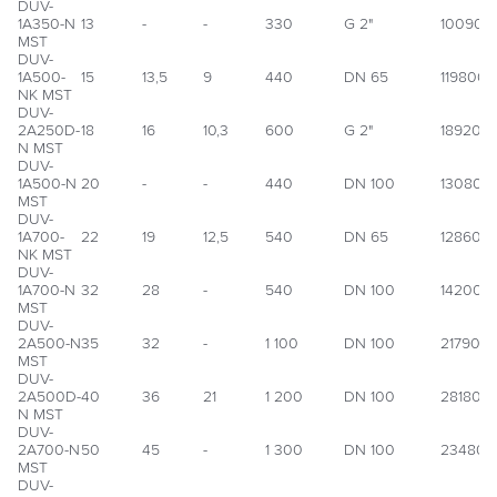
DUV-
1А350-N
13
-
-
330
G 2"
100900
MST
DUV-
1А500-
15
13,5
9
440
DN 65
1198000
NK MST
DUV-
2A250D-
18
16
10,3
600
G 2"
189200
N MST
DUV-
1А500-N
20
-
-
440
DN 100
130800
MST
DUV-
1А700-
22
19
12,5
540
DN 65
128600
NK MST
DUV-
1А700-N
32
28
-
540
DN 100
142000
MST
DUV-
2А500-N
35
32
-
1 100
DN 100
217900
MST
DUV-
2A500D-
40
36
21
1 200
DN 100
281800
N MST
DUV-
2А700-N
50
45
-
1 300
DN 100
234800
MST
DUV-