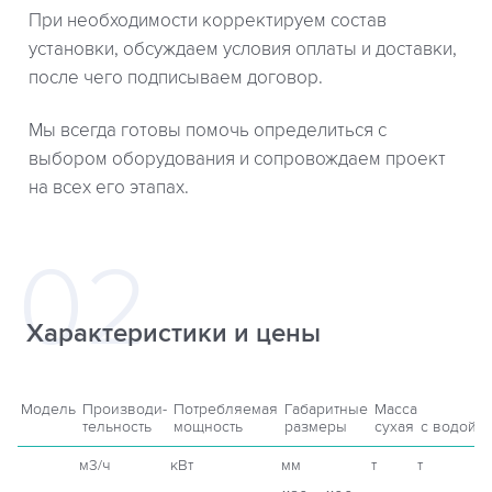
При необходимости корректируем состав
установки, обсуждаем условия оплаты и доставки,
после чего подписываем договор.
Мы всегда готовы помочь определиться с
выбором оборудования и сопровождаем проект
на всех его этапах.
Характеристики и цены
Модель
Производи-
Потребляемая
Габаритные
Масса
С
тельность
мощность
размеры
сухая
с водой
с
м3/ч
кВт
мм
т
т
р