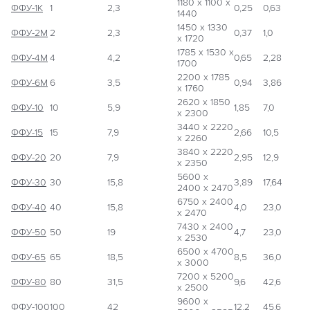
1180 х 1100 х
ФФУ-1К
1
2,3
0,25
0,63
8
1440
1450 х 1330
ФФУ-2М
2
2,3
0,37
1,0
1
х 1720
1785 х 1530 х
ФФУ-4М
4
4,2
0,65
2,28
1
1700
2200 х 1785
ФФУ-6М
6
3,5
0,94
3,86
1
х 1760
2620 х 1850
ФФУ-10
10
5,9
1,85
7,0
3
х 2300
3440 х 2220
ФФУ-15
15
7,9
2,66
10,5
3
х 2260
3840 х 2220
ФФУ-20
20
7,9
2,95
12,9
п
х 2350
5600 х
ФФУ-30
30
15,8
3,89
17,64
п
2400 х 2470
6750 х 2400
ФФУ-40
40
15,8
4,0
23,0
п
х 2470
7430 х 2400
ФФУ-50
50
19
4,7
23,0
п
х 2530
6500 х 4700
ФФУ-65
65
18,5
8,5
36,0
п
х 3000
7200 х 5200
ФФУ-80
80
31,5
9,6
42,6
п
х 2500
9600 х
ФФУ-100
100
42
12,2
45,6
п