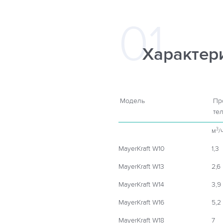
Характер
Модель
Пр
те
м
/
3
MayerKraft W10
1,3
MayerKraft W13
2,6
MayerKraft W14
3,9
MayerKraft W16
5,2
MayerKraft W18
7