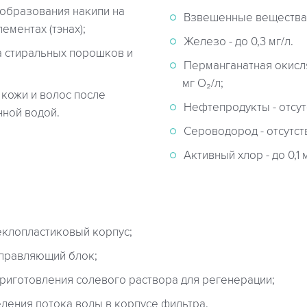
образования накипи на
Взвешенные вещества -
ементах (тэнах);
Железо - до 0,3 мг/л.
 стиральных порошков и
Перманганатная окисля
мг О₂/л;
 кожи и волос после
Нефтепродукты - отсут
нной водой.
Сероводород - отсутст
Активный хлор - до 0,1 м
клопластиковый корпус;
правляющий блок;
приготовления солевого раствора для регенерации;
ления потока воды в корпусе фильтра.