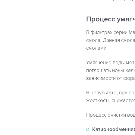
Процесс умяг
В фильтрах серии Ma
смола. Данная смола
смолами.
Умягчение воды мет
поглощать ионы каль
зависимости от форм
В результате, при п
жесткость снижается 
Процесс очистки вод
Катионообменна