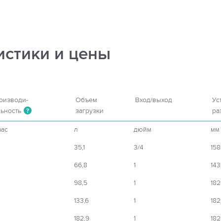
истики и цены
оизводи-
Объем
Вход/выход
Ус
льность
загрузки
ра
?
час
л
дюйм
мм
35,1
3/4
158
66,8
1
143
98,5
1
182
133,6
1
182
182,9
1
182