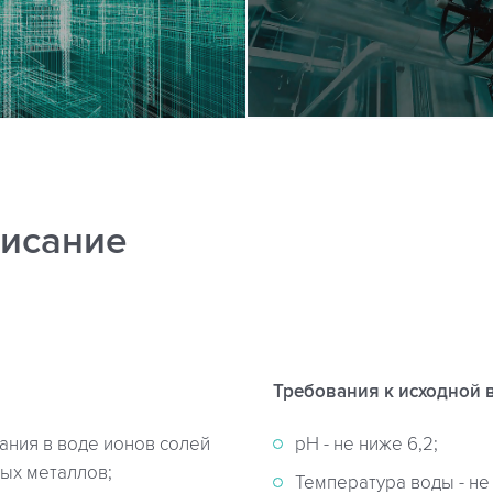
исание
Требования к исходной 
ния в воде ионов солей
рН - не ниже 6,2;
лых металлов;
Температура воды - не