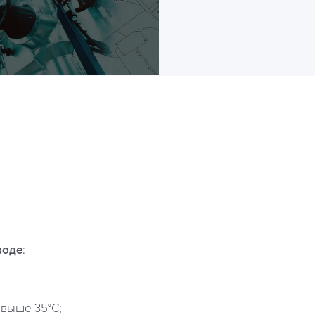
воде
:
 выше 35°С;