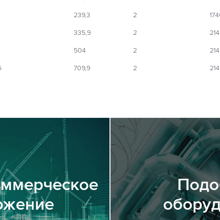
239,3
2
174
335,9
2
214
504
2
214
6
709,9
2
214
оммерческое
Подо
ожение
обору