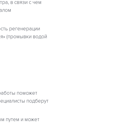
ра, в связи с чем
иалом
сть регенерации
я» (промывки водой
 работы поможет
пециалисты подберут
м путем и может