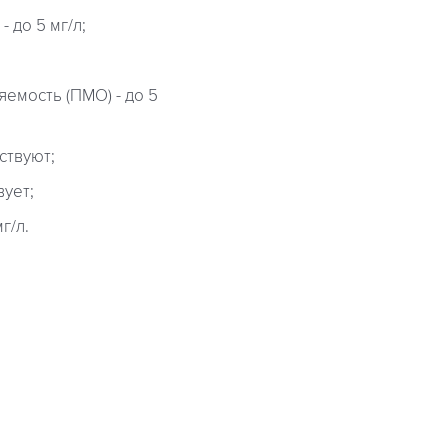
 до 5 мг/л;
емость (ПМО) - до 5
ствуют;
вует;
г/л.