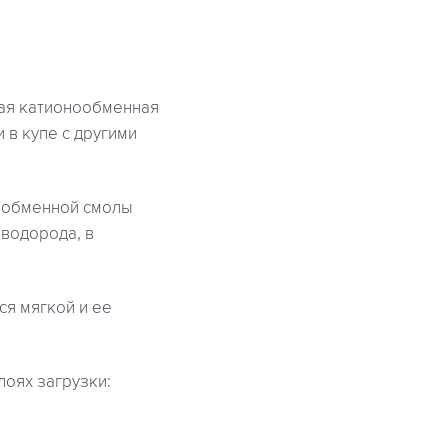
ная катионообменная
 в купе с другими
нообменной смолы
 водорода, в
ся мягкой и ее
лоях загрузки: