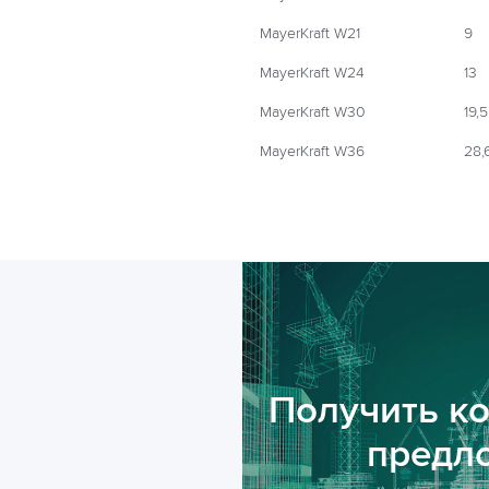
MayerKraft W21
9
MayerKraft W24
13
MayerKraft W30
19,5
MayerKraft W36
28,
Получить к
предл