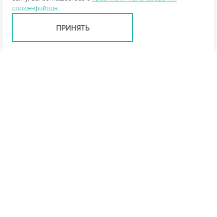
cookie-файлов
.
ПРИНЯТЬ
Ярославль +7 (4852) 59-35-53
yar@vo-da.ru
Мессенджеры