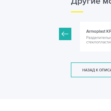
Другие м
rmoplast KP-1200-5000
Armoplast KP
азделительная камера из
Разделительн
теклопластика
стеклопласти
НАЗАД К ОПИ