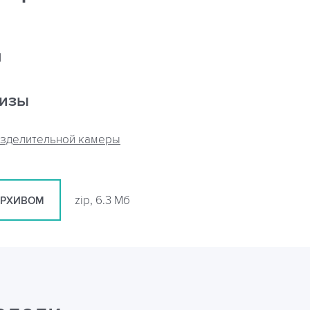
я
кизы
азделительной камеры
zip, 6.3 Мб
АРХИВОМ