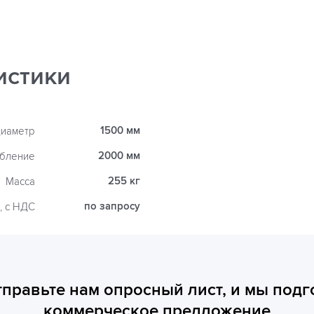
истики
1500 мм
иаметр
2000 мм
убление
255 кг
Масса
по запросу
, с НДС
тправьте нам опросный лист, и мы подг
коммерческое предложение