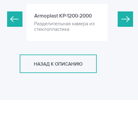
-4000
Armoplast KP-1200-2000
Armoplas
ера из
Разделительная камера из
Разделите
стеклопластика
стеклопла
НАЗАД К ОПИСАНИЮ