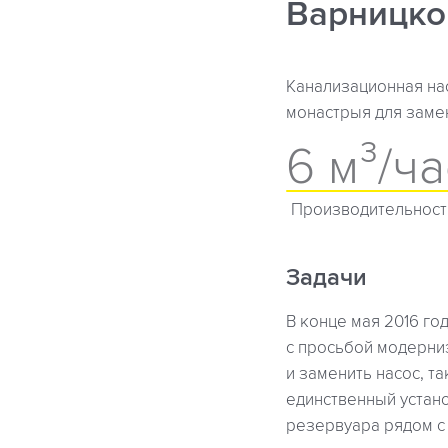
Варницког
Канализационная нас
монастрыя для заме
6 м³/ча
Производительност
Задачи
В конце мая 2016 г
с просьбой модерни
и заменить насос, т
единственный устано
резервуара рядом с