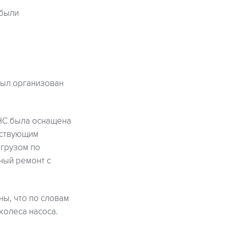
 были
Был организован
КНС была оснащена
тствующим
егрузом по
ный ремонт с
ы, что по словам
колеса насоса.