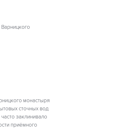
о Варницкого
арницкого монастыря
ытовых сточных вод
: часто заклинивало
ности приёмного