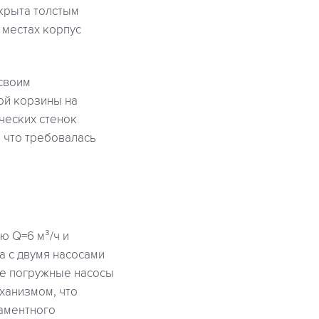
окрыта толстым
 местах корпус
своим
ой корзины на
ческих стенок
 что требовалась
ю Q=6 м³/ч и
а с двумя насосами
ые погружные насосы
ханизмом, что
ламентного