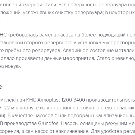
товлен из чёрной стали. Вся поверхность резервуара п
ложений, усложнявших очистку резервуара; в некоторых
.
НС требовалась замена насоса на более подходящий по 
установкой второго резервного и установка мусоросборн
е приёмного резервуара. Аварийное состояние металли
воляло произвести данные мероприятия. Стало очевидно,
на новую.
е
мплектная КНС Armoplast-1200-3400 производительность
=22 м в корпусе из коррозионностойкого стеклопластик
ый). В качестве насосов были подобраны канализационн
50B производства Grundfos. Насосы оснащены режущим ме
сорения, а сам насос от заклинивания. Для удобства рег