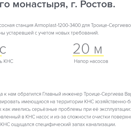
о монастыря, г. Ростов.
осная станция Armoplast-1200-3400 для Троице-Сергиев
ны устаревшей с учетом новых требований.
с
20 м
ь КНС
Напор насосов
ода к нам обратился Главный инженер Троице-Сергиева В
зировать имеющуюся на территории КНС хозяйственно-б
ак как имелись серьёзные проблемы при её эксплуатации
вленный в КНС насос и из-за сложности очистки поверх
 КНС ощущался специфический запах канализации.