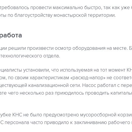
ребовалось провести максимально быстро, так как уже
ты по благоустройству монастырской территории.
работа
ации решили произвести осмотр оборудования на месте. 
технологического отдела.
циалисты установили, что используемая на тот момент 
ом, по своим характеристикам «расход-напор» не соотве
ществующей канализационной сети. Насос работал с пер
ате чего несколько раз приходилось проводить капиталь
убке КНС не было предусмотрено мусоросборной корзин
 персонала часто приводило к заклиниванию рабочего 