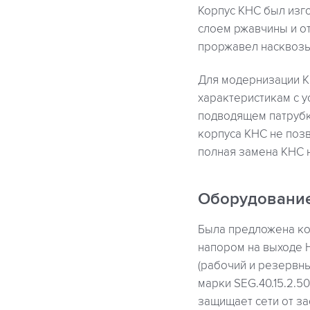
Корпус КНС был изго
слоем ржавчины и от
проржавел насквозь
Для модернизации К
характеристикам с 
подводящем патрубк
корпуса КНС не поз
полная замена КНС 
Оборудовани
Была предложена ко
напором на выходе H
(рабочий и резервн
марки SEG.40.15.2.
защищает сети от за