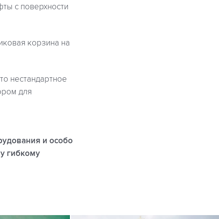
фты с поверхности
иковая корзина на
то нестандартное
ором для
рудования и особо
му гибкому