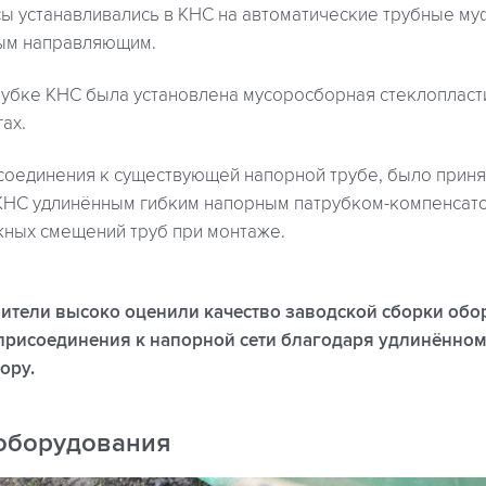
ы устанавливались в КНС на автоматические трубные му
ым направляющим.
убке КНС была установлена мусоросборная стеклопласт
ах.
соединения к существующей напорной трубе, было приня
КНС удлинённым гибким напорным патрубком-компенсат
ных смещений труб при монтаже.
оители высоко оценили качество заводской сборки обо
присоединения к напорной сети благодаря удлинённо
ору.
оборудования