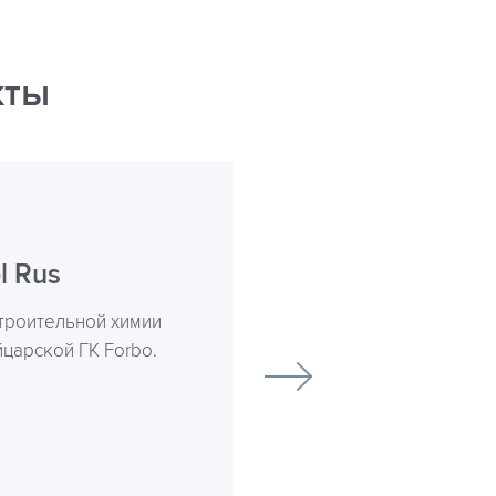
кты
l Rus
троительной химии
йцарской ГК Forbo.