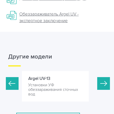
Обеззараживатель Argel UV -
экспертное заключение
Другие модели
Argel UV-13
Argel UV-
Установки УФ
Установк
точных
обеззараживания сточных
обеззара
вод
вод