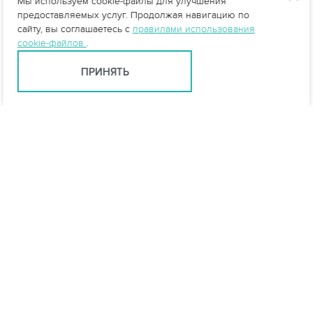
Мы используем cookie-файлы для улучшения
предоставляемых услуг. Продолжая навигацию по
сайту, вы соглашаетесь с
правилами использования
cookie-файлов
.
ПРИНЯТЬ
Ярославль +7 (4852) 59-35-53
yar@vo-da.ru
Мессенджеры