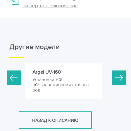
экспертное заключение
Другие модели
Argel UV-160
Argel UV-
Установки УФ
Установк
точных
обеззараживания сточных
обеззара
вод
вод
НАЗАД К ОПИСАНИЮ