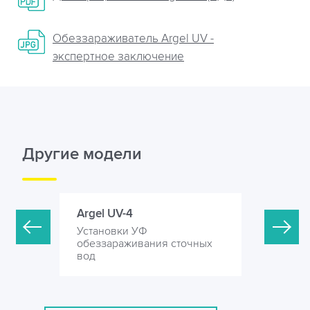
Обеззараживатель Argel UV -
экспертное заключение
Другие модели
Argel UV-4
Argel UV-
Установки УФ
Установк
точных
обеззараживания сточных
обеззара
вод
вод