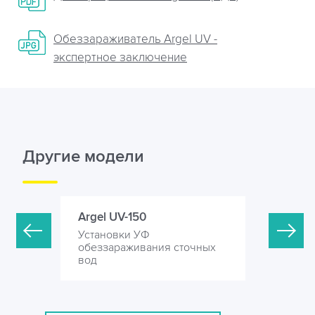
Обеззараживатель Argel UV -
экспертное заключение
Другие модели
Argel UV-150
Argel UV-
Установки УФ
Установк
точных
обеззараживания сточных
обеззара
вод
вод